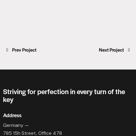
Prev Project
Next Project
Striving for perfection in every turn of the
key
Address
Germany —
785 15h Street, Office 478