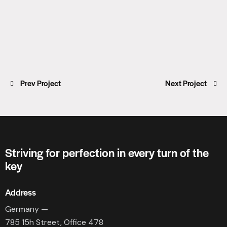
Prev Project
Next Project
Striving for perfection in every turn of the
key
Address
Germany —
785 15h Street, Office 478