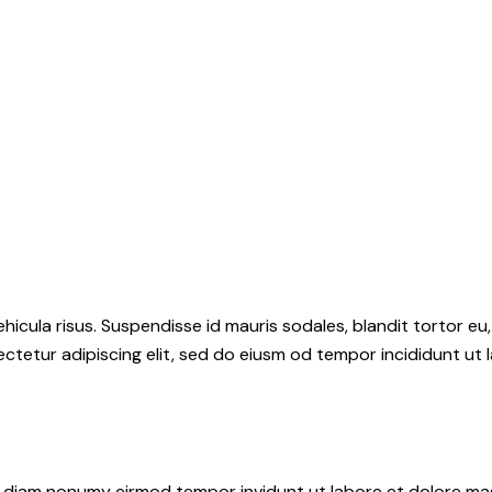
hicula risus. Suspendisse id mauris sodales, blandit tortor eu,
ctetur adipiscing elit, sed do eiusm od tempor incididunt ut l
ed diam nonumy eirmod tempor invidunt ut labore et dolore ma