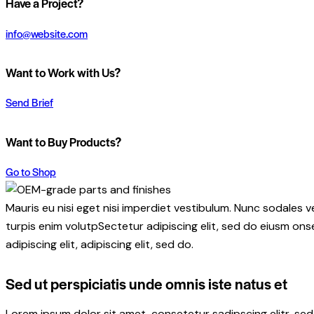
Have a Project?
info@website.com
Want to Work with Us?
Send Brief
Want to Buy Products?
Go to Shop
Mauris eu nisi eget nisi imperdiet vestibulum. Nunc sodales ve
turpis enim volutpSectetur adipiscing elit, sed do eiusm onse
adipiscing elit, adipiscing elit, sed do.
Sed ut perspiciatis unde omnis iste natus et
Lorem ipsum dolor sit amet, consetetur sadipscing elitr, s