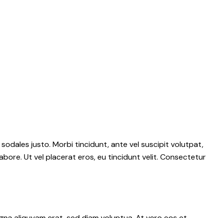
 sodales justo. Morbi tincidunt, ante vel suscipit volutpat,
abore. Ut vel placerat eros, eu tincidunt velit. Consectetur
gna aliquyam erat, sed diam voluptua. At vero eos et