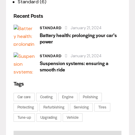
Standard
(6)
Recent Posts
STANDARD
January 21, 2024
Battery health: prolonging your car’s
power
STANDARD
January 21, 2024
Suspension systems: ensuring a
smooth ride
Tags
Car care
Coating
Engine
Polishing
Protecting
Refurbishing
Servicing
Tires
Tune-up
Upgrading
Vehicle